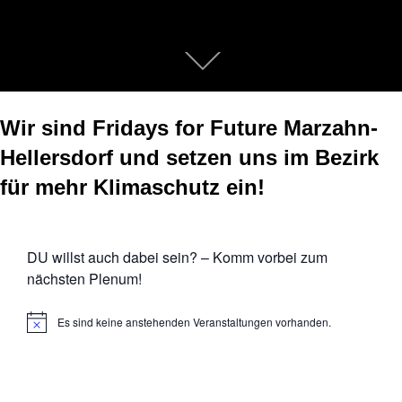
Zum
Inhalt
scrollen
Wir sind Fridays for Future Marzahn-
Hellersdorf und setzen uns im Bezirk
für mehr Klimaschutz ein!
DU willst auch dabei sein? – Komm vorbei zum
nächsten Plenum!
Es sind keine anstehenden Veranstaltungen vorhanden.
H
i
n
w
e
i