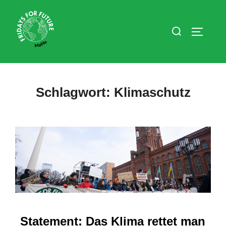
Zum
Inhalt
Suchen
SEITEN
springen
nach:
Schlagwort:
Klimaschutz
Statement: Das Klima rettet man