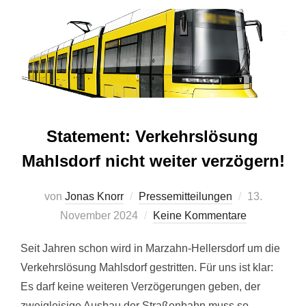
Statement: Verkehrslösung
Mahlsdorf nicht weiter verzögern!
Veröffentlich
von
Jonas Knorr
Pressemitteilungen
13.
am
November 2024
Keine Kommentare
Seit Jahren schon wird in Marzahn-Hellersdorf um die
Verkehrslösung Mahlsdorf gestritten. Für uns ist klar:
Es darf keine weiteren Verzögerungen geben, der
zweigleisige Ausbau der Straßenbahn muss so