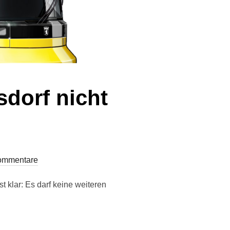
dorf nicht
ommentare
t klar: Es darf keine weiteren
ÖSUNG MAHLSDORF NICHT WEITER VERZÖGERN!“