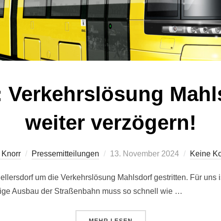
: Verkehrslösung Mahls
weiter verzögern!
Veröffentlicht
 Knorr
Pressemitteilungen
13. November 2024
Keine K
am
lersdorf um die Verkehrslösung Mahlsdorf gestritten. Für uns is
sige Ausbau der Straßenbahn muss so schnell wie …
ÜBER „STATEMENT: VERKEHRSL