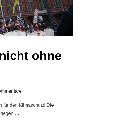
 nicht ohne
ommentare
 für den Klimaschutz! Die
f gegen …
RETTET MAN NICHT OHNE GELD!“