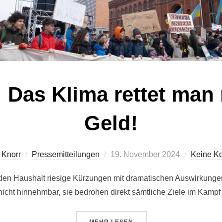
 Das Klima rettet man
Geld!
Veröffentlicht
 Knorr
Pressemitteilungen
19. November 2024
Keine K
am
den Haushalt riesige Kürzungen mit dramatischen Auswirkungen
icht hinnehmbar, sie bedrohen direkt sämtliche Ziele im Kamp
ÜBER „STATEMENT: DAS KLIMA 