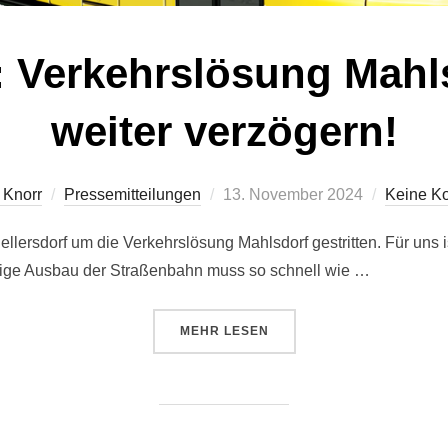
: Verkehrslösung Mahls
weiter verzögern!
Veröffentlicht
 Knorr
Pressemitteilungen
13. November 2024
Keine K
am
lersdorf um die Verkehrslösung Mahlsdorf gestritten. Für uns is
sige Ausbau der Straßenbahn muss so schnell wie …
ÜBER „STATEMENT: VERKEHRSL
MEHR
LESEN