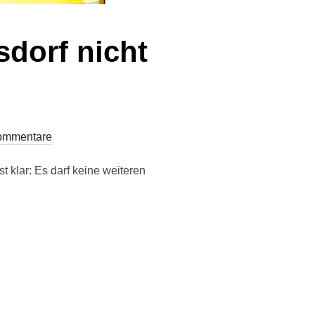
dorf nicht
ommentare
t klar: Es darf keine weiteren
ÖSUNG MAHLSDORF NICHT WEITER VERZÖGERN!“