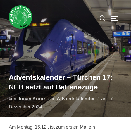
Zum
Inhalt
Suchen
SEITEN
springen
nach:
Adventskalender – Türchen 17:
NEB setzt auf Batteriezüge
Veröffentlic
von
Jonas Knorr
in
Adventskalender
an
17.
am
Dezember 2024
Am Montag, 16.12., ist zum ersten Mal ein