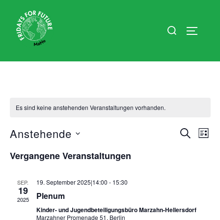
Zum
Inhalt
Suchen
SEITEN
springen
nach:
Es sind keine anstehenden Veranstaltungen vorhanden.
Anstehende
V
V
SUCHE
LIST
D
e
e
Vergangene Veranstaltungen
a
r
r
t
a
19. September 2025|14:00
-
15:30
SEP.
19
u
a
Plenum
n
2025
m
Kinder- und Jugendbeteiligungsbüro Marzahn-Hellersdorf
s
n
w
Marzahner Promenade 51, Berlin