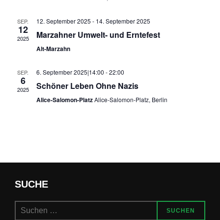
t
ä
s
12. September 2025
-
14. September 2025
SEP.
h
a
12
Marzahner Umwelt- und Erntefest
t
l
2025
l
Alt-Marzahn
e
a
t
n
6. September 2025|14:00
-
22:00
SEP.
u
l
6
.
Schöner Leben Ohne Nazis
2025
n
t
Alice-Salomon-Platz
Alice-Salomon-Platz, Berlin
g
u
A
n
n
s
g
i
e
SUCHE
c
n
h
Suchen
SUCHEN
nach: